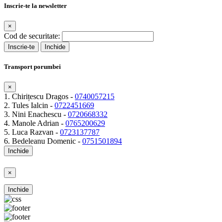
Inscrie-te la newsletter
×
Cod de securitate:
Inscrie-te
Inchide
Transport porumbei
×
1. Chirițescu Dragos -
0740057215
2. Tules Ialcin -
0722451669
3. Nini Enachescu -
0720668332
4. Manole Adrian -
0765200629
5. Luca Razvan -
0723137787
6. Bedeleanu Domenic -
0751501894
Inchide
×
Inchide