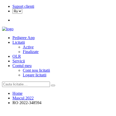
Suport clienti
Pedigree App
Licitatii
Active
Finalizate
OLR
Servicii
Contul meu
Cont nou licitatii
Logare licitatii
Home
Mascul 2022
RO 2022-348594